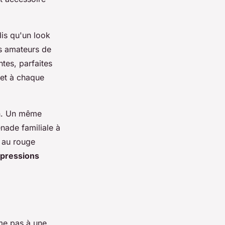
dis qu'un look
es amateurs de
tes, parfaites
met à chaque
on. Un même
nade familiale à
r au rouge
xpressions
me pas à une