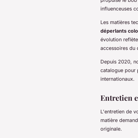
propulsé le bob
influenceuses c
Les matières te
déperlants col
évolution reflèt
accessoires du 
Depuis 2020, no
catalogue pour
internationaux.
Entretien e
L'entretien de v
matière demande
originale.