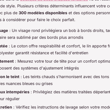
de style. Plusieurs critères déterminants influencent votre c
ec plus de
300 modèles disponibles
et des options personn
s à considérer pour faire le choix parfait.
sage
: Un visage rond privilégiera un bob à bords droits, ta
aire sera sublimé par des bords plus arrondis
ptée
: Le coton offre respirabilité et confort, le lin apporte 
olyester garantit résistance et facilité d'entretien
ustement
: Mesurez votre tour de tête pour un confort optima
osent des systèmes d'ajustement intégrés
on le teint
: Les teints chauds s'harmonisent avec des tons t
des nuances bleues ou grises
aux intempéries
: Privilégiez des matières traitées déperlan
ur régulier
tretien
: Vérifiez les instructions de lavage selon votre mod