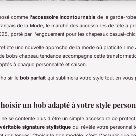
imposé comme
l'accessoire incontournable
de la garde-rob
t Français de la Mode, le marché des accessoires de tête a 
025, porté par l'engouement pour les chapeaux casual-chic
 reflète une nouvelle approche de la mode où praticité rime
 de bobs chapeau tendance accompagne cette transformati
ptés à chaque personnalité et saison.
hoisir le
bob parfait
qui sublimera votre style tout en vous
hoisir un bob adapté à votre style person
e se contente plus d'être un simple accessoire de protecti
véritable signature stylistique
qui révèle votre personnali
 vos tenues. Choisir le bon modèle, c'est s'assurer que ce