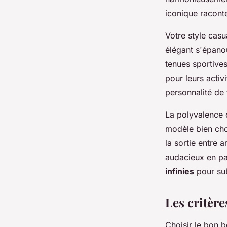
iconique raconte
Votre style casu
élégant s'épanou
tenues sportives
pour leurs activ
personnalité de
La polyvalence
modèle bien cho
la sortie entre 
audacieux en pa
infinies
pour su
Les critère
Choisir le bon 