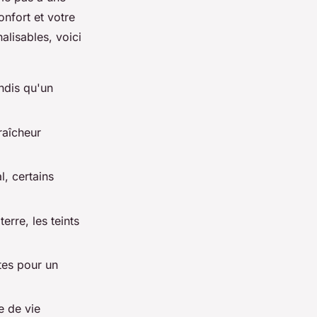
onfort et votre
alisables, voici
ndis qu'un
fraîcheur
l, certains
erre, les teints
tes pour un
e de vie