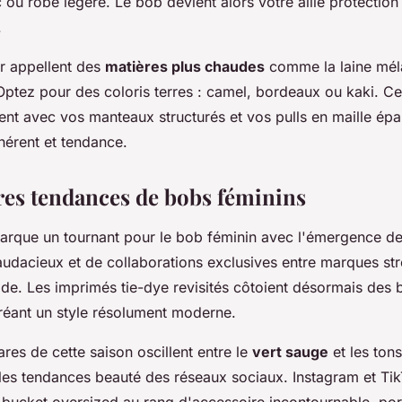
ou robe légère. Le bob devient alors votre allié protection 
.
r appellent des
matières plus chaudes
comme la laine mél
Optez pour des coloris terres : camel, bordeaux ou kaki. Ce
ent avec vos manteaux structurés et vos pulls en maille épa
érent et tendance.
res tendances de bobs féminins
rque un tournant pour le bob féminin avec l'émergence d
udacieux et de collaborations exclusives entre marques str
de. Les imprimés tie-dye revisités côtoient désormais des
réant un style résolument moderne.
res de cette saison oscillent entre le
vert sauge
et les tons
 les tendances beauté des réseaux sociaux. Instagram et Ti