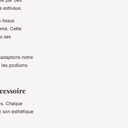
té par des
 estivaux.
 tissus
umé. Cette
ns ses
 adaptons notre
r les podiums
ccessoire
mps. Chaque
t son esthétique