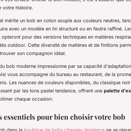
 votre histoire.
al mérite un bob en coton souple aux couleurs neutres, tan
ira avec un modèle en lin structuré ou en feutre raffiné. L
 opteront pour des versions techniques en matières respiran
ités outdoor. Cette diversité de matières et de finitions per
 trouver son compagnon idéal.
 du bob moderne impressionne par sa capacité d'adaptati
isi vous accompagne du bureau au restaurant, de la prome
amis. Les nuances de couleurs disponibles, du classique noi
ssant par les tons pastel tendance, offrent une
palette d'e
blimer chaque occasion.
s essentiels pour bien choisir votre bob
bob dans la
boutique de bobs chapeau tendance
ne se résu