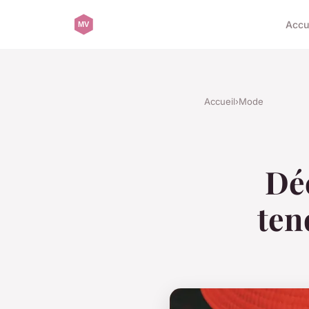
Accu
Accueil
›
Mode
Dé
ten