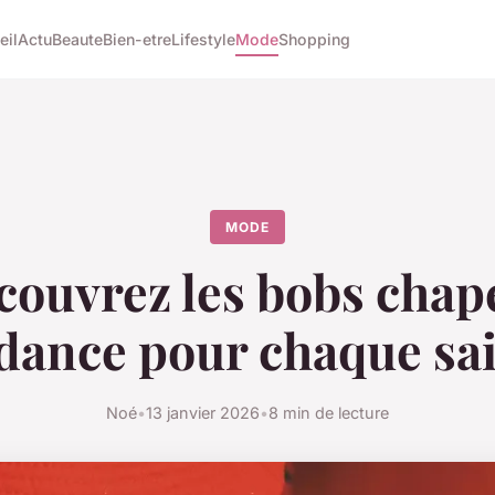
eil
Actu
Beaute
Bien-etre
Lifestyle
Mode
Shopping
MODE
couvrez les bobs chap
dance pour chaque sa
Noé
•
13 janvier 2026
•
8 min de lecture