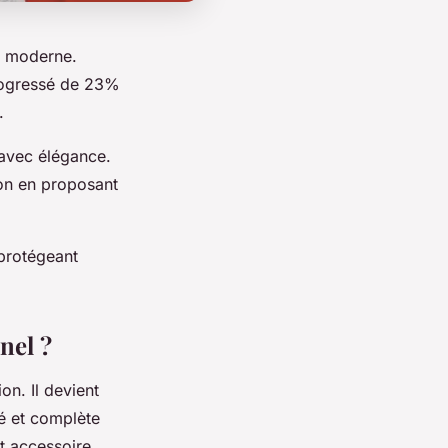
e moderne.
progressé de 23%
.
 avec élégance.
on en proposant
 protégeant
nel ?
on. Il devient
té et complète
t accessoire