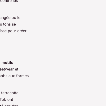
contre les
angée ou le
s tons se
isse pour créer
e
motifs
eetwear et
 bobs aux formes
 terracotta,
kTok ont