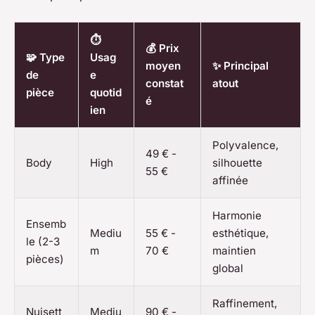
⏱️
💰 Prix
🧩 Type
Usag
moyen
✨ Principal
de
e
constat
atout
pièce
quotid
é
ien
Polyvalence,
49 € -
Body
High
silhouette
55 €
affinée
Harmonie
Ensemb
Mediu
55 € -
esthétique,
le (2-3
m
70 €
maintien
pièces)
global
Raffinement,
Nuisett
Mediu
90 € -